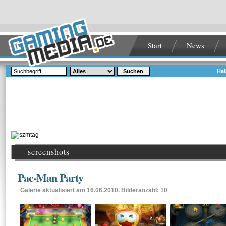
Start
News
Suchen
Hal
screenshots
Pac-Man Party
Galerie aktualisiert am 16.06.2010. Bilderanzahl: 10