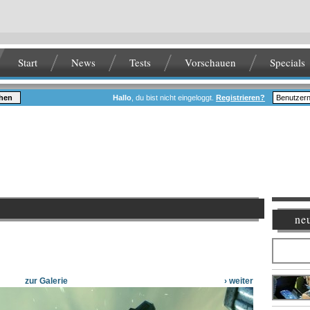
Start
News
Tests
Vorschauen
Specials
hen
Hallo
, du bist nicht eingeloggt.
Registrieren?
neu
zur Galerie
› weiter