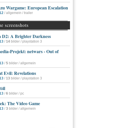
r zu Wargame: European Escalation
12
/ allgemein / trailer
ue screenshots
a D2: A Brighter Darkness
13
/
14
bilder / playstation 3
dia-Projekt: netwars - Out of
13
/
5
bilder / allgemein
t Evil: Revelations
13
/
13
bilder / playstation 3
t4l
13
/
6
bilder / pc
rek: The Video Game
13
/
3
bilder / allgemein