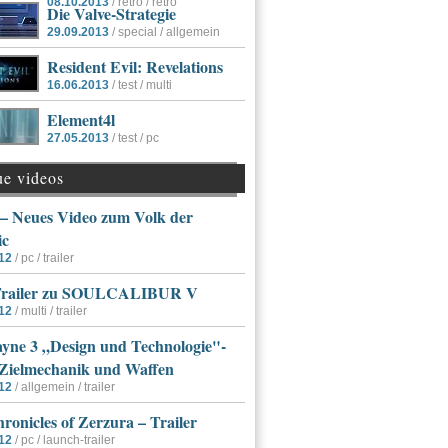
08.10.2013
/ retro / retro
Die Valve-Strategie
29.09.2013
/ special / allgemein
Resident Evil: Revelations
16.06.2013
/ test / multi
Element4l
27.05.2013
/ test / pc
ue videos
 Neues Video zum Volk der
ic
12
/ pc / trailer
Trailer zu SOULCALIBUR V
12
/ multi / trailer
yne 3 „Design und Technologie"-
 Zielmechanik und Waffen
12
/ allgemein / trailer
ronicles of Zerzura – Trailer
12
/ pc / launch-trailer