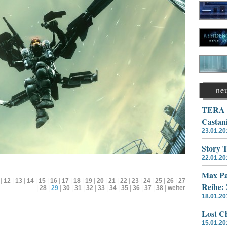
ne
TERA –
Castan
23.01.20
Story 
22.01.20
Max Pa
|
12
|
13
|
14
|
15
|
16
|
17
|
18
|
19
|
20
|
21
|
22
|
23
|
24
|
25
|
26
|
27
Reihe:
|
28
|
29
|
30
|
31
|
32
|
33
|
34
|
35
|
36
|
37
|
38
|
weiter
18.01.20
Lost Ch
15.01.20