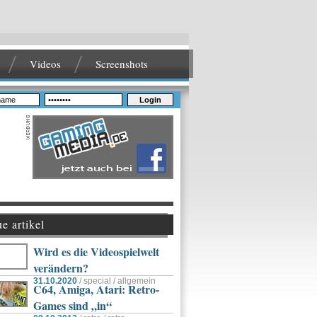
Videos
Screenshots
Login
e artikel
Wird es die Videospielwelt
verändern?
31.10.2020
/ special / allgemein
C64, Amiga, Atari: Retro-
Games sind „in“