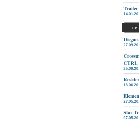
Traile
14.01.20
ne
Disgae
27.09.20
Crossme
CTRL
25.09.20
Residen
16.06.20
Elemen
27.05.20
Star T
07.05.20