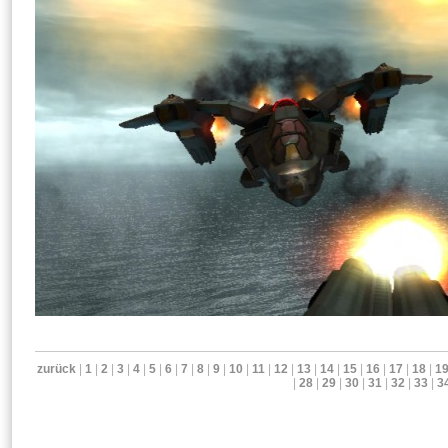
zurück
|
1
|
2
|
3
|
4
|
5
|
6
|
7
|
8
|
9
|
10
|
11
|
12
|
13
|
14
|
15
|
16
|
17
|
18
|
1
|
28
|
29
|
30
|
31
|
32
|
33
|
3