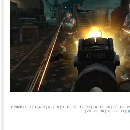
zurück
|
1
|
2
|
3
|
4
|
5
|
6
|
7
|
8
|
9
|
10
|
11
|
12
|
13
|
14
|
15
|
16
|
17
|
18
|
1
|
28
|
29
|
30
|
31
|
32
|
33
|
3