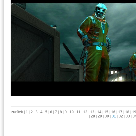
zurück
|
1
|
2
|
3
|
4
|
5
|
6
|
7
|
8
|
9
|
10
|
11
|
12
|
13
|
14
|
15
|
16
|
17
|
18
|
1
|
28
|
29
|
30
|
31
|
32
|
33
|
3