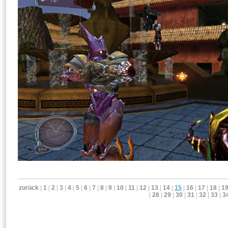
zurück
|
1
|
2
|
3
|
4
|
5
|
6
|
7
|
8
|
9
|
10
|
11
|
12
|
13
|
14
|
15
|
16
|
17
|
18
|
1
|
28
|
29
|
30
|
31
|
32
|
33
|
3