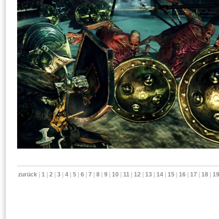
zurück
|
1
|
2
|
3
|
4
|
5
|
6
|
7
|
8
|
9
|
10
|
11
|
12
|
13
|
14
|
15
|
16
|
17
|
18
|
1