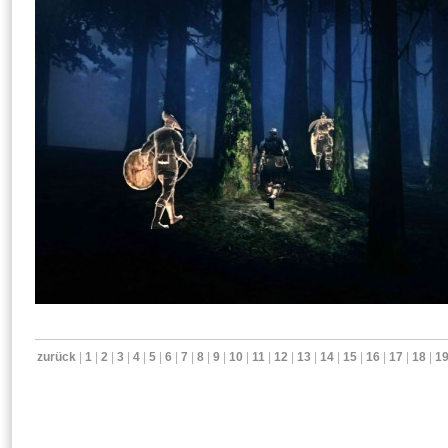
zurück
|
1
|
2
|
3
|
4
|
5
|
6
|
7
|
8
|
9
|
10
|
11
|
12
|
13
|
14
|
15
|
16
|
17
|
18
|
1