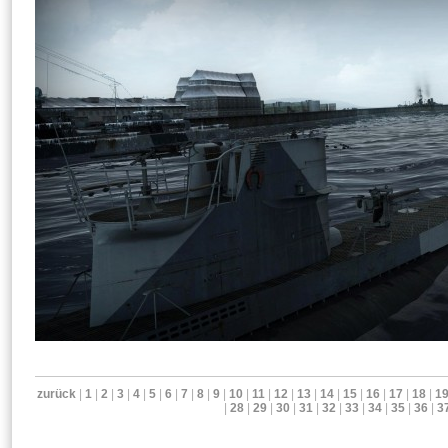
zurück
|
1
|
2
|
3
|
4
|
5
|
6
|
7
|
8
|
9
|
10
|
11
|
12
|
13
|
14
|
15
|
16
|
17
|
18
|
1
|
28
|
29
|
30
|
31
|
32
|
33
|
34
|
35
|
36
|
3