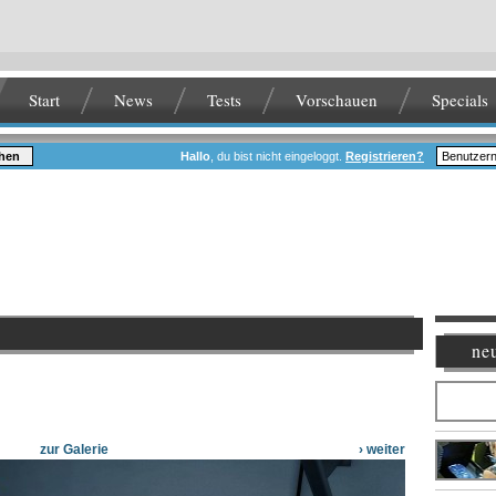
Start
News
Tests
Vorschauen
Specials
hen
Hallo
, du bist nicht eingeloggt.
Registrieren?
neu
zur Galerie
› weiter