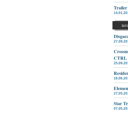
Traile
14.01.20
ne
Disgae
27.09.20
Crossme
CTRL
25.09.20
Residen
16.06.20
Elemen
27.05.20
Star T
07.05.20