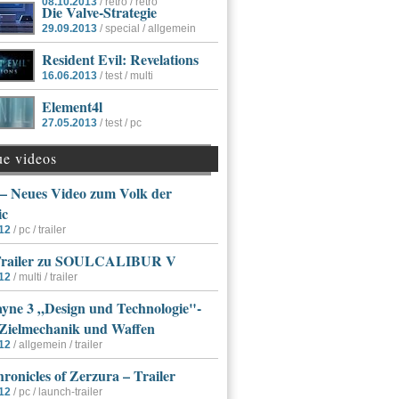
08.10.2013
/ retro / retro
Die Valve-Strategie
29.09.2013
/ special / allgemein
Resident Evil: Revelations
16.06.2013
/ test / multi
Element4l
27.05.2013
/ test / pc
ue videos
 Neues Video zum Volk der
ic
12
/ pc / trailer
Trailer zu SOULCALIBUR V
12
/ multi / trailer
yne 3 „Design und Technologie"-
 Zielmechanik und Waffen
12
/ allgemein / trailer
ronicles of Zerzura – Trailer
12
/ pc / launch-trailer