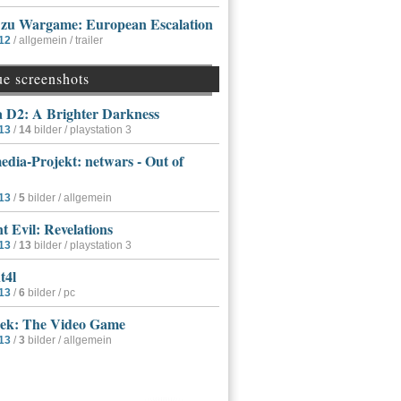
r zu Wargame: European Escalation
12
/ allgemein / trailer
ue screenshots
a D2: A Brighter Darkness
13
/
14
bilder / playstation 3
dia-Projekt: netwars - Out of
13
/
5
bilder / allgemein
t Evil: Revelations
13
/
13
bilder / playstation 3
t4l
13
/
6
bilder / pc
rek: The Video Game
13
/
3
bilder / allgemein