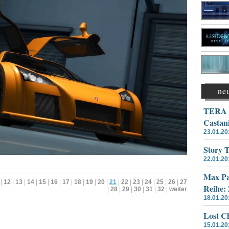
ne
TERA –
Castan
23.01.20
Story 
22.01.20
Max Pa
|
12
|
13
|
14
|
15
|
16
|
17
|
18
|
19
|
20
|
21
|
22
|
23
|
24
|
25
|
26
|
27
Reihe:
|
28
|
29
|
30
|
31
|
32
|
weiter
18.01.20
Lost Ch
15.01.20