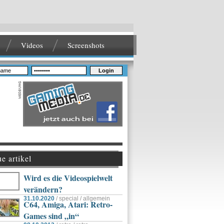
Videos
Screenshots
Login
e artikel
Wird es die Videospielwelt
verändern?
31.10.2020
/ special / allgemein
C64, Amiga, Atari: Retro-
Games sind „in“