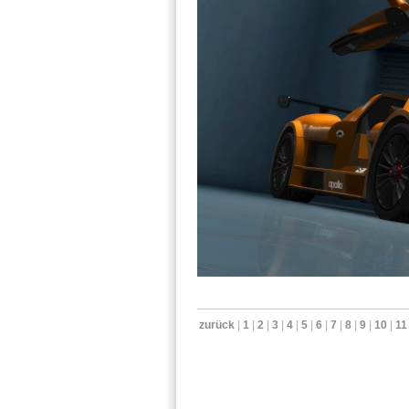
zurück
|
1
|
2
|
3
|
4
|
5
|
6
|
7
|
8
|
9
|
10
|
11