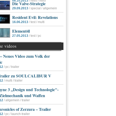
08.10.2013
/ retro / retro
Die Valve-Strategie
29.09.2013
/ special / allgemein
Resident Evil: Revelations
16.06.2013
/ test / multi
Element4l
27.05.2013
/ test / pc
ue videos
 Neues Video zum Volk der
ic
12
/ pc / trailer
Trailer zu SOULCALIBUR V
12
/ multi / trailer
yne 3 „Design und Technologie"-
 Zielmechanik und Waffen
12
/ allgemein / trailer
ronicles of Zerzura – Trailer
12
/ pc / launch-trailer