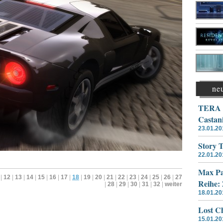
ne
TERA –
Castan
23.01.20
Story 
22.01.20
Max Pa
|
12
|
13
|
14
|
15
|
16
|
17
|
18
|
19
|
20
|
21
|
22
|
23
|
24
|
25
|
26
|
27
Reihe:
|
28
|
29
|
30
|
31
|
32
|
weiter
18.01.20
Lost Ch
15.01.20