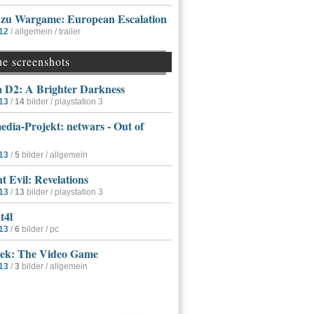
r zu Wargame: European Escalation
12
/ allgemein / trailer
ue screenshots
a D2: A Brighter Darkness
13
/
14
bilder / playstation 3
dia-Projekt: netwars - Out of
13
/
5
bilder / allgemein
t Evil: Revelations
13
/
13
bilder / playstation 3
t4l
13
/
6
bilder / pc
rek: The Video Game
13
/
3
bilder / allgemein