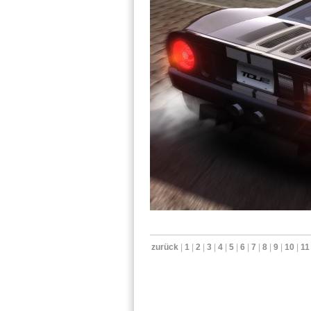
zurück
|
1
|
2
|
3
|
4
|
5
|
6
|
7
|
8
|
9
|
10
|
11