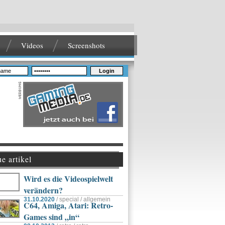
Videos
Screenshots
Login
e artikel
Wird es die Videospielwelt
verändern?
31.10.2020
/ special / allgemein
C64, Amiga, Atari: Retro-
Games sind „in“