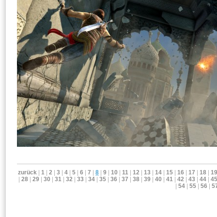
zurück
|
1
|
2
|
3
|
4
|
5
|
6
|
7
|
8
|
9
|
10
|
11
|
12
|
13
|
14
|
15
|
16
|
17
|
18
|
1
|
28
|
29
|
30
|
31
|
32
|
33
|
34
|
35
|
36
|
37
|
38
|
39
|
40
|
41
|
42
|
43
|
44
|
4
|
54
|
55
|
56
|
5