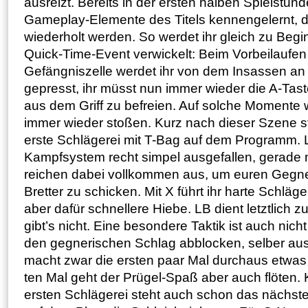
ausreizt. Bereits in der ersten halben Spielstunde
Gameplay-Elemente des Titels kennengelernt, d
wiederholt werden. So werdet ihr gleich zu Begin
Quick-Time-Event verwickelt: Beim Vorbeilaufen
Gefängniszelle werdet ihr von dem Insassen an 
gepresst, ihr müsst nun immer wieder die A-Tas
aus dem Griff zu befreien. Auf solche Momente w
immer wieder stoßen. Kurz nach dieser Szene s
erste Schlägerei mit T-Bag auf dem Programm. L
Kampfsystem recht simpel ausgefallen, gerade 
reichen dabei vollkommen aus, um euren Gegner
Bretter zu schicken. Mit X führt ihr harte Schläge
aber dafür schnellere Hiebe. LB dient letztlich 
gibt’s nicht. Eine besondere Taktik ist auch nicht
den gegnerischen Schlag abblocken, selber aush
macht zwar die ersten paar Mal durchaus etwa
ten Mal geht der Prügel-Spaß aber auch flöten.
ersten Schlägerei steht auch schon das nächs