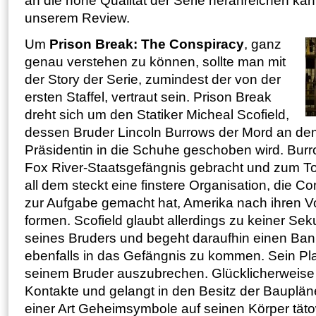
an die hohe Qualität der Serie heranreichen kann,
unserem Review.
Um
Prison Break: The Conspiracy
, ganz
genau verstehen zu können, sollte man mit
der Story der Serie, zumindest der von der
ersten Staffel, vertraut sein. Prison Break
dreht sich um den Statiker Micheal Scofield,
dessen Bruder Lincoln Burrows der Mord an dem
Präsidentin in die Schuhe geschoben wird. Burr
Fox River-Staatsgefängnis gebracht und zum Tode
all dem steckt eine finstere Organisation, die C
zur Aufgabe gemacht hat, Amerika nach ihren V
formen. Scofield glaubt allerdings zu keiner Se
seines Bruders und begeht daraufhin einen Ban
ebenfalls in das Gefängnis zu kommen. Sein P
seinem Bruder auszubrechen. Glücklicherweise h
Kontakte und gelangt in den Besitz der Baupläne,
einer Art Geheimsymbole auf seinen Körper tätow