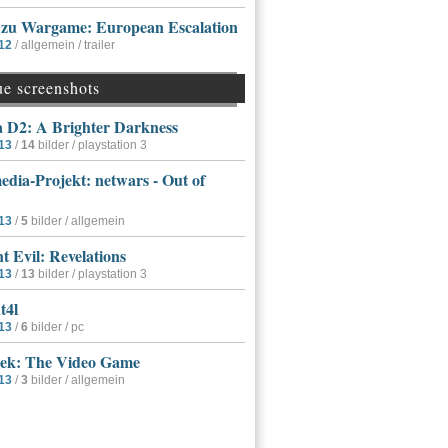
r zu Wargame: European Escalation
12
/ allgemein / trailer
ue screenshots
a D2: A Brighter Darkness
13
/
14
bilder / playstation 3
dia-Projekt: netwars - Out of
13
/
5
bilder / allgemein
t Evil: Revelations
13
/
13
bilder / playstation 3
t4l
13
/
6
bilder / pc
rek: The Video Game
13
/
3
bilder / allgemein