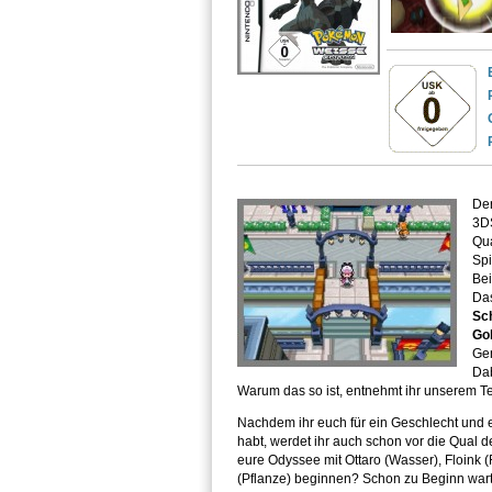
Der
3DS
Qua
Spi
Bei
Das
Sc
Go
Gen
Dab
Warum das so ist, entnehmt ihr unserem Te
Nachdem ihr euch für ein Geschlecht und
habt, werdet ihr auch schon vor die Qual der
eure Odyssee mit Ottaro (Wasser), Floink (
(Pflanze) beginnen? Schon zu Beginn warte