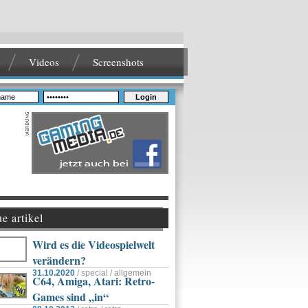
Videos
Screenshots
Login
e artikel
Wird es die Videospielwelt
verändern?
31.10.2020
/ special / allgemein
C64, Amiga, Atari: Retro-
Games sind „in“