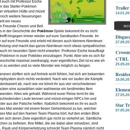
t euch mit Professor Esche
ihr das Starter-Pokémon
Traile
r virtuellen Hütte und müsst
14.01.20
er noch weitere Neuerungen
ommt ein neues
ne
n Freunde Cheren und Bell.
ls in der Geschichte der
Pokémon
-Spiele bekommt ihr es nicht
Disgae
 trefft hingegen immer wieder auf eure Sandkasten-Freunde. Im
er auf eure Freunde und erlebt mit diesen auch kleinere Abenteuer.
27.09.20
hslung und macht das ganze Abenteuer noch etwas sympathischer.
ch auch im neuesten Spiel nicht erwarten. Professor Esche beauftragt
Crossme
e Pokémon in euer Pokédex einzutragen. Punkt. Aber wie es sich für
CTRL
 Geschichte maximal zweitrangig, euer eigentliches Ziel ist es wie eh
25.09.20
eiten zu werden und so viele Monster wie möglich zu fangen.
Residen
eranen dürften sich auf Anhieb wohl fühlen, hat sich am bekannten
pfsystem doch nichts verändert. Nach wie vor laufen die Kämpfe
16.06.20
denbasiert ab, nach wie vor könnt ihr aus vier verschiedenen
Elemen
acken eine auswählen oder wahlweise ein bestimmtes Item
wenden. Alles wie gehabt. Während eurer Reise lernt ihr die
27.05.20
schiedensten Leute kennen und müsst einigen NPCs hin und
der aus der Patsche helfen. Natürlich bekommt es ihr es auch
Star T
ses Mal wieder mit einem fiesen Geheimbund zu tun, welcher
07.05.20
ses Mal auf den Namen Team Plasma hört. Auf den ersten Blick
en sich deren Ziele eigentlich gar nicht so verkehrt an: Sämtliche
n zu befreien. Ihre Mittel, die sie dabei aber einsetzen, sind
ung, Raub und Körperverletzung schreckt Team Plasma nämlich nicht