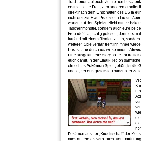
Traditionen auf euch. Zum einen beschenk
erstmals eine Frau, zum anderen erhaltet 
direkt nach dem Einschalten des DS in eure
nicht erst zur Frau Professorin laufen. Ab
warten auf den Spieler. Nicht nur ihr bek
Taschenmonster, sondern auch eure beide
Freunde? Ja, richtig gelesen, denn erstma
laufend mit einem Rivalen zu tun, sondern
weiteren Spielverlauf trefft ihr immer wied
Das ist eine durchaus willkommene Abwec
Eine ausgeklügelte Story solltet ihr freili
euch damit, in der Einall-Region sämtlich
ein echtes
Pokémon
-Spiel gehört, ist die
und je, der erfolgreichste Trainer aller Z
Vet
Kam
run
Att
ver
ver
wie
die
die
hör
Pokémon aus der „Knechtschaft“ der Mensche
alles andere als vorbildlich. Vor Entführ