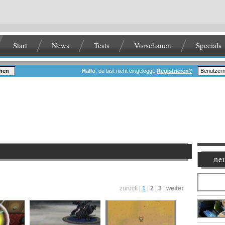
Start
News
Tests
Vorschauen
Specials
hen
Hallo
, du bist nicht eingeloggt.
Registrieren?
neu
zurück |
1
|
2
|
3
|
weiter