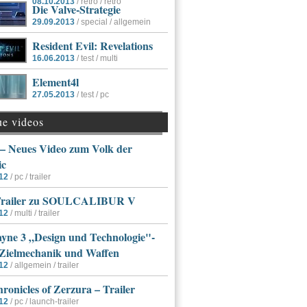
08.10.2013
/ retro / retro
Die Valve-Strategie
29.09.2013
/ special / allgemein
Resident Evil: Revelations
16.06.2013
/ test / multi
Element4l
27.05.2013
/ test / pc
ue videos
 Neues Video zum Volk der
ic
12
/ pc / trailer
Trailer zu SOULCALIBUR V
12
/ multi / trailer
yne 3 „Design und Technologie"-
 Zielmechanik und Waffen
12
/ allgemein / trailer
ronicles of Zerzura – Trailer
12
/ pc / launch-trailer