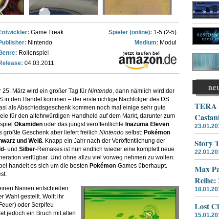
Entwickler:
Game Freak
Spieler (online):
1-5 (2-5)
Publisher:
Nintendo
Medium:
Modul
Genre:
Rollenspiel
Release:
04.03.2011
ne
 25. März wird ein großer Tag für
Nintendo
, dann nämlich wird der
 in den Handel kommen – der erste richtige Nachfolger des DS.
TERA –
si als Abschiedsgeschenk kommen noch mal einige sehr gute
Castan
ele für den altehrwürdigen Handheld auf dem Markt, darunter zum
spiel
Okamiden
oder das jüngst veröffentlichte
Inazuma Eleven
.
23.01.20
 größte Geschenk aber liefert freilich
Nintendo
selbst:
Pokémon
hwarz und Weiß
. Knapp ein Jahr nach der Veröffentlichung der
Story 
ld
- und
Silber
-Remakes ist nun endlich wieder eine komplett neue
22.01.20
eration verfügbar. Und ohne allzu viel vorweg nehmen zu wollen:
ei handelt es sich um die besten
Pokémon
-Games überhaupt.
Max Pa
st.
Reihe:
 einen Namen entschieden
18.01.20
 Wahl gestellt. Wollt ihr
Lost Ch
Feuer) oder Serpifeu
t jedoch ein Bruch mit alten
15.01.20