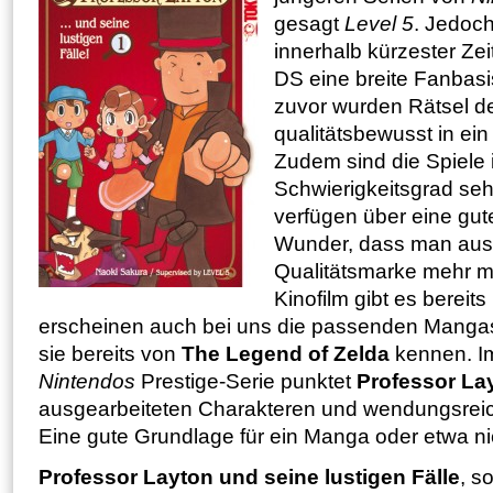
gesagt
Level 5
. Jedoch
innerhalb kürzester Ze
DS eine breite Fanbasi
zuvor wurden Rätsel der
qualitätsbewusst in ein
Zudem sind die Spiele 
Schwierigkeitsgrad s
verfügen über eine gut
Wunder, dass man aus 
Qualitätsmarke mehr m
Kinofilm gibt es bereits
erscheinen auch bei uns die passenden Mangas 
sie bereits von
The Legend of Zelda
kennen. I
Nintendos
Prestige-Serie punktet
Professor La
ausgearbeiteten Charakteren und wendungsrei
Eine gute Grundlage für ein Manga oder etwa ni
Professor Layton und seine lustigen Fälle
, s