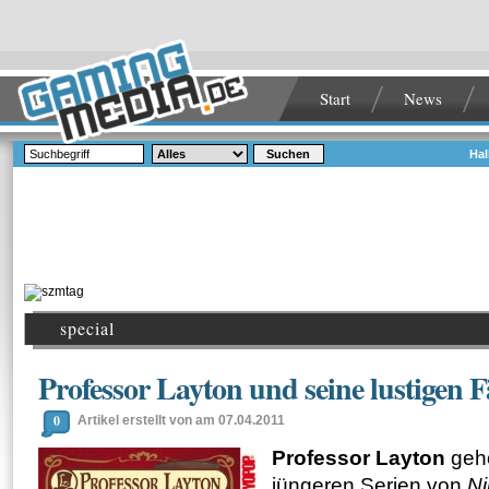
Start
News
Suchen
Hal
special
Professor Layton und seine lustigen F
0
Artikel erstellt von am 07.04.2011
Professor Layton
gehö
jüngeren Serien von
Ni