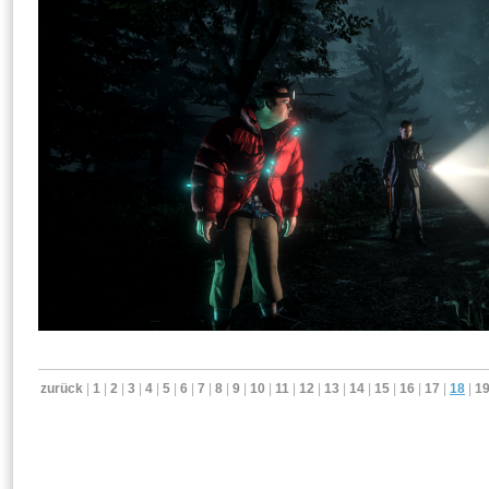
zurück
|
1
|
2
|
3
|
4
|
5
|
6
|
7
|
8
|
9
|
10
|
11
|
12
|
13
|
14
|
15
|
16
|
17
|
18
|
1