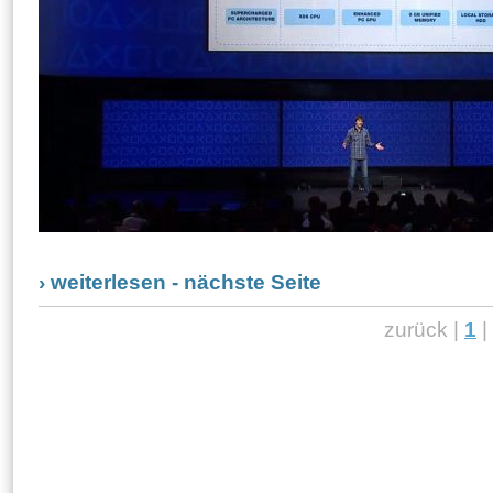
› weiterlesen - nächste Seite
zurück |
1
|