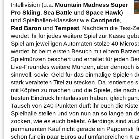
Intellivision (u.a.
Mountain Madness Super
Pro Skiing
,
Sea Battle
und
Space Hawk
)
und Spielhallen-Klassiker wie
Centipede
,
Red Baron
und
Tempest
. Nachdem die Test-Zei
werdet ihr für jedes weitere Spiel zur Kasse geb
Spiel am jeweiligen Automaten stolze 40 Micros
werdet ihr beim ersten Besuch mit einem Batzen
Spielmünzen beschert und erhaltet für jeden B
Live-Freundes weitere Münzen, aber dennoch is
sinnvoll, soviel Geld für das einmalige Spielen d
stark veralteten Titel zu stecken. Da rentiert es
mit Köpfen zu machen und die Spiele, die nach
besten Eindruck hinterlassen haben, gleich gan
Tausch von 240 Punkten dürft ihr euch die Kiste
Spielhalle stellen und von nun an so lange an d
zocken, wie es euch beliebt. Allerdings sind au
permanenten Kauf nicht gerade ein Pappenstil für
schon für ein paar Euros auf umfangreichen K