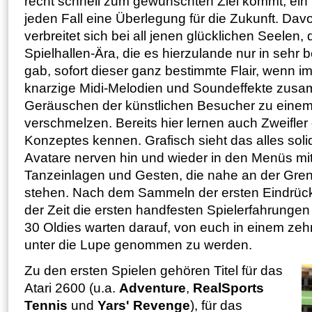
recht schnell zum gewünschten Ziel kommt, ein
jeden Fall eine Überlegung für die Zukunft. Da
verbreitet sich bei all jenen glücklichen Seelen, 
Spielhallen-Ära, die es hierzulande nur in seh
gab, sofort dieser ganz bestimmte Flair, wenn i
knarzige Midi-Melodien und Soundeffekte zusa
Geräuschen der künstlichen Besucher zu eine
verschmelzen. Bereits hier lernen auch Zweifle
Konzeptes kennen. Grafisch sieht das alles soli
Avatare nerven hin und wieder in den Menüs mit
Tanzeinlagen und Gesten, die nahe an der Grenz
stehen. Nach dem Sammeln der ersten Eindrücke
der Zeit die ersten handfesten Spielerfahrunge
30 Oldies warten darauf, von euch in einem zeh
unter die Lupe genommen zu werden.
Zu den ersten Spielen gehören Titel für das
Atari 2600 (u.a.
Adventure
,
RealSports
Tennis
und
Yars' Revenge
), für das