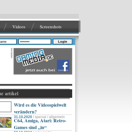
Videos
Screenshots
Login
e artikel
Wird es die Videospielwelt
verändern?
31.10.2020
/ special / allgemein
C64, Amiga, Atari: Retro-
Games sind „in“