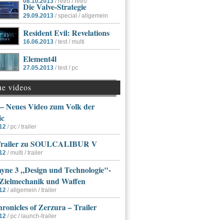
08.10.2013
/ retro / retro
Die Valve-Strategie
29.09.2013
/ special / allgemein
Resident Evil: Revelations
16.06.2013
/ test / multi
Element4l
27.05.2013
/ test / pc
ue videos
 Neues Video zum Volk der
ic
12
/ pc / trailer
Trailer zu SOULCALIBUR V
12
/ multi / trailer
yne 3 „Design und Technologie"-
 Zielmechanik und Waffen
12
/ allgemein / trailer
ronicles of Zerzura – Trailer
12
/ pc / launch-trailer