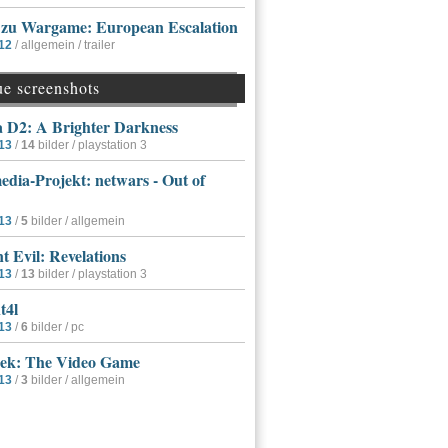
r zu Wargame: European Escalation
12
/ allgemein / trailer
ue screenshots
a D2: A Brighter Darkness
13
/
14
bilder / playstation 3
dia-Projekt: netwars - Out of
13
/
5
bilder / allgemein
t Evil: Revelations
13
/
13
bilder / playstation 3
t4l
13
/
6
bilder / pc
rek: The Video Game
13
/
3
bilder / allgemein