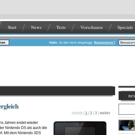
Start
News
Tests
Vorschauen
Specials
hen
Hallo
, du bist nicht eingeloggt.
Registrieren?
neu
rgleich
zurück |
1
|
2
|
3
|
weiter
hs Jahren endet wieder
er Nintendo DS als auch die
t. Mit dem Nintendo 3DS