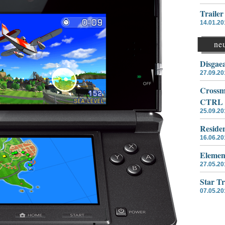
Traile
14.01.20
ne
Disgae
27.09.20
Crossme
CTRL
25.09.20
Residen
16.06.20
Elemen
27.05.20
Star T
07.05.20