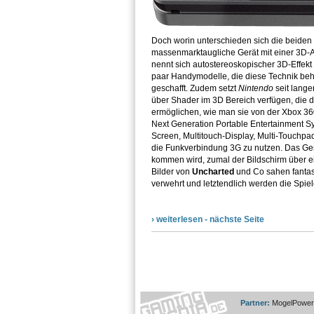
Doch worin unterschieden sich die beiden
massenmarktaugliche Gerät mit einer 3D-Au
nennt sich autostereoskopischer 3D-Effekt un
paar Handymodelle, die diese Technik be
geschafft. Zudem setzt
Nintendo
seit lange
über Shader im 3D Bereich verfügen, die d
ermöglichen, wie man sie von der Xbox 360
Next Generation Portable Entertainment S
Screen, Multitouch-Display, Multi-Touchpa
die Funkverbindung 3G zu nutzen. Das Gesa
kommen wird, zumal der Bildschirm über ei
Bilder von
Uncharted
und Co sahen fantast
verwehrt und letztendlich werden die Spiele
› weiterlesen - nächste Seite
Partner:
MogelPower: