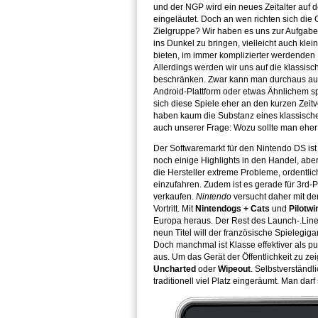
und der NGP wird ein neues Zeitalter auf
eingeläutet. Doch an wen richten sich die 
Zielgruppe? Wir haben es uns zur Aufgabe
ins Dunkel zu bringen, vielleicht auch kle
bieten, im immer komplizierter werdenden
Allerdings werden wir uns auf die klassisc
beschränken. Zwar kann man durchaus auc
Android-Plattform oder etwas Ähnlichem sp
sich diese Spiele eher an den kurzen Zeit
haben kaum die Substanz eines klassische
auch unserer Frage: Wozu sollte man ehe
Der Softwaremarkt für den Nintendo DS is
noch einige Highlights in den Handel, ab
die Hersteller extreme Probleme, ordentli
einzufahren. Zudem ist es gerade für 3rd-P
verkaufen.
Nintendo
versucht daher mit dem
Vortritt. Mit
Nintendogs + Cats
und
Pilotw
Europa heraus. Der Rest des Launch-.Lin
neun Titel will der französische Spielegi
Doch manchmal ist Klasse effektiver als p
aus. Um das Gerät der Öffentlichkeit zu z
Uncharted
oder
Wipeout
. Selbstverständl
traditionell viel Platz eingeräumt. Man darf 