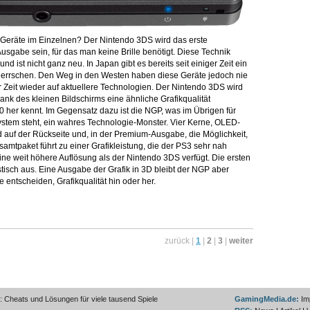
 Geräte im Einzelnen? Der Nintendo 3DS wird das erste
sgabe sein, für das man keine Brille benötigt. Diese Technik
d ist nicht ganz neu. In Japan gibt es bereits seit einiger Zeit ein
herrschen. Den Weg in den Westen haben diese Geräte jedoch nie
r Zeit wieder auf aktuellere Technologien. Der Nintendo 3DS wird
ank des kleinen Bildschirms eine ähnliche Grafikqualität
 her kennt. Im Gegensatz dazu ist die NGP, was im Übrigen für
ystem steht, ein wahres Technologie-Monster. Vier Kerne, OLED-
d auf der Rückseite und, in der Premium-Ausgabe, die Möglichkeit,
mtpaket führt zu einer Grafikleistung, die der PS3 sehr nah
ne weit höhere Auflösung als der Nintendo 3DS verfügt. Die ersten
isch aus. Eine Ausgabe der Grafik in 3D bleibt der NGP aber
 entscheiden, Grafikqualität hin oder her.
zurück |
1
|
2
|
3
|
weiter
 Cheats und Lösungen für viele tausend Spiele
GamingMedia.de:
Im