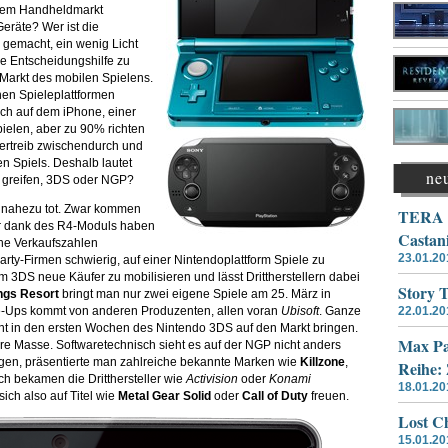
 dem Handheldmarkt
Geräte? Wer ist die
 gemacht, ein wenig Licht
ine Entscheidungshilfe zu
 Markt des mobilen Spielens.
hen Spieleplattformen
h auf dem iPhone, einer
ielen, aber zu 90% richten
vertreib zwischendurch und
n Spiels. Deshalb lautet
ne
r greifen, 3DS oder NGP?
t nahezu tot. Zwar kommen
TERA –
er dank des R4-Moduls haben
Castan
che Verkaufszahlen
23.01.20
arty-Firmen schwierig, auf einer Nintendoplattform Spiele zu
 3DS neue Käufer zu mobilisieren und lässt Drittherstellern dabei
Story 
ings Resort
bringt man nur zwei eigene Spiele am 25. März in
e-Ups kommt von anderen Produzenten, allen voran
Ubisoft
. Ganze
22.01.20
gant in den ersten Wochen des Nintendo 3DS auf den Markt bringen.
Max Pa
ure Masse. Softwaretechnisch sieht es auf der NGP nicht anders
eigen, präsentierte man zahlreiche bekannte Marken wie
Killzone
,
Reihe:
ich bekamen die Dritthersteller wie
Activision
oder
Konami
18.01.20
sich also auf Titel wie
Metal Gear Solid
oder
Call of Duty
freuen.
Lost Ch
15.01.20